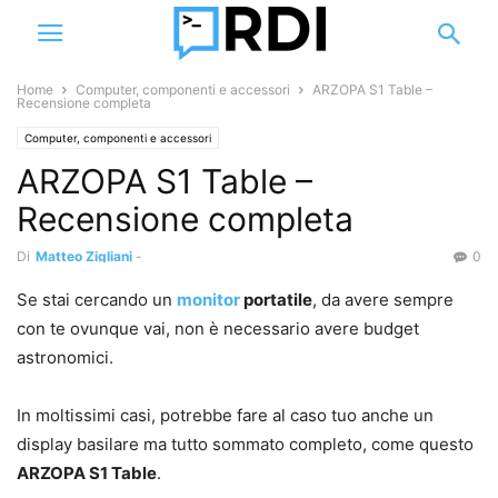
Home
Computer, componenti e accessori
ARZOPA S1 Table –
Recensione completa
Computer, componenti e accessori
ARZOPA S1 Table –
Recensione completa
Di
Matteo Zigliani
-
0
Se stai cercando un
monitor
portatile
, da avere sempre
con te ovunque vai, non è necessario avere budget
astronomici.
In moltissimi casi, potrebbe fare al caso tuo anche un
display basilare ma tutto sommato completo, come questo
ARZOPA S1 Table
.