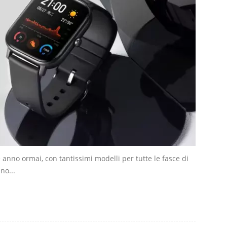
nno ormai, con tantissimi modelli per tutte le fasce di
no...