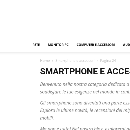
RETE
MONITOR PC
COMPUTER E ACCESSORI
AUD
Home
Smartphone e accessori
Pagina 24
SMARTPHONE E ACCE
Benvenuto nella nostra categoria dedicata a
soddisfare le tue esigenze nel mondo in cont
Gli smartphone sono diventati una parte esse
Esplora le ultime novità, le recensioni dei m
mobili.
Ma non è tutto! Nel nostro blog, esplorerai an