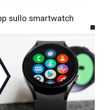
app sullo smartwatch
0