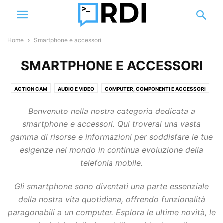
Home
Smartphone e accessori
SMARTPHONE E ACCESSORI
ACTION CAM
AUDIO E VIDEO
COMPUTER, COMPONENTI E ACCESSORI
DEFINIZIONI
DISPOSITIVI E PERIFERICHE DI RETE
DRONI
Benvenuto nella nostra categoria dedicata a
GUIDE E TUTORIAL
SMART HOME
SMARTPHONE E ACCESSORI
smartphone e accessori. Qui troverai una vasta
SOFTWARE
STORAGE
VIDEOSORVEGLIANZA
gamma di risorse e informazioni per soddisfare le tue
esigenze nel mondo in continua evoluzione della
telefonia mobile.
Gli smartphone sono diventati una parte essenziale
della nostra vita quotidiana, offrendo funzionalità
paragonabili a un computer. Esplora le ultime novità, le