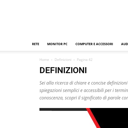
RETE
MONITOR PC
COMPUTER E ACCESSORI
AUD
Home
Definizioni
Pagina 42
DEFINIZIONI
Sei alla ricerca di chiare e concise definizion
spiegazioni semplici e accessibili per i termin
conoscenza, scopri il significato di parole c