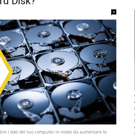
rd Disk?
4
stire i dati del tuo computer in modo da aumentare le