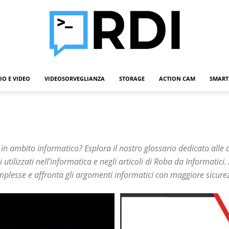
IO E VIDEO
VIDEOSORVEGLIANZA
STORAGE
ACTION CAM
SMART
Roba
i in ambito informatico? Esplora il nostro glossario dedicato alle 
Da
i utilizzati nell’informatica e negli articoli di Roba da Informatici
omplesse e affronta gli argomenti informatici con maggiore sicure
Informatici