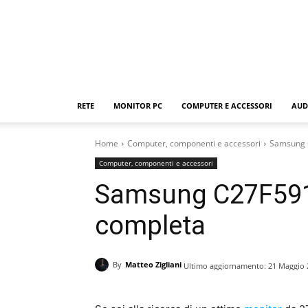
RETE
MONITOR PC
COMPUTER E ACCESSORI
AUD
Home
Computer, componenti e accessori
Samsung 
Computer, componenti e accessori
Samsung C27F591
completa
By
Matteo Zigliani
Ultimo aggiornamento:
21 Maggio 