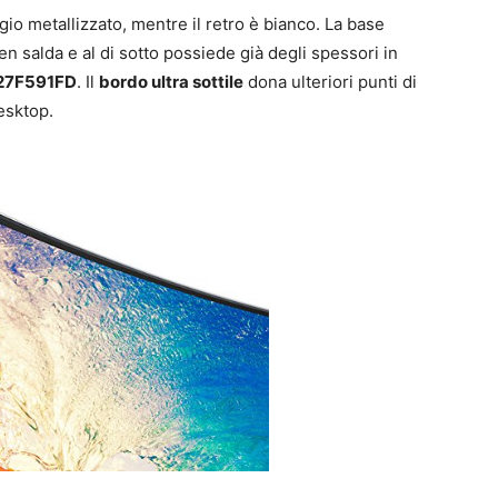
rigio metallizzato, mentre il retro è bianco. La base
n salda e al di sotto possiede già degli spessori in
27F591FD
. Il
bordo ultra sottile
dona ulteriori punti di
esktop.