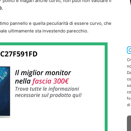
 pollici e magari anche curvo, non puoi non valutare il
D.
timo pannello e quella peculiarità di essere curvo, che
ale ultimamente sta investendo parecchio.
Cr
no
Da
co
so
co
fo
di