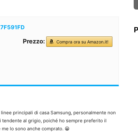
27F591FD
P
Prezzo:
Compra ora su Amazon.it!
le linee principali di casa Samsung, personalmente non
i tendente al grigio, poiché ho sempre preferito il
 e me lo sono anche comprato. 😀