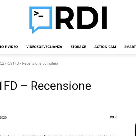
IO E VIDEO
VIDEOSORVEGLIANZA
STORAGE
ACTION CAM
SMART
Roba
C27F591FD - Recensione completa
FD – Recensione
Da
0
2020
Informatici