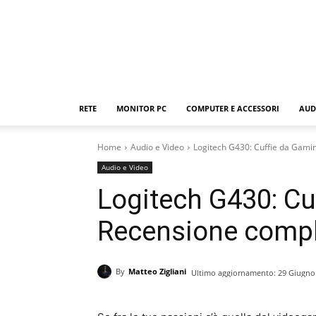
RETE
MONITOR PC
COMPUTER E ACCESSORI
AUD
Home
Audio e Video
Logitech G430: Cuffie da Gami
Audio e Video
Logitech G430: Cu
Recensione comp
By
Matteo Zigliani
Ultimo aggiornamento:
29 Giugno