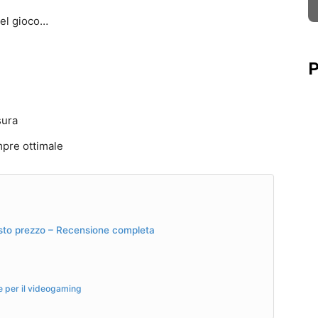
nel gioco…
P
sura
mpre ottimale
usto prezzo – Recensione completa
le per il videogaming