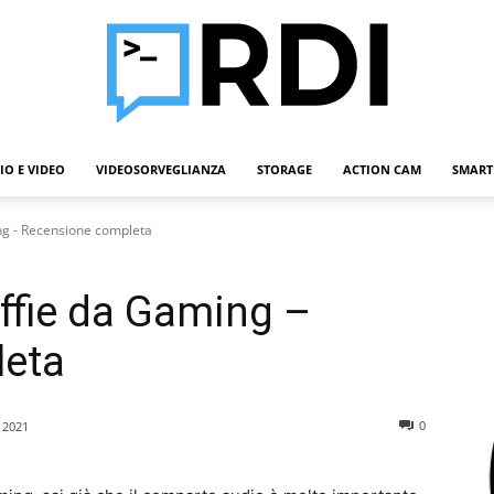
IO E VIDEO
VIDEOSORVEGLIANZA
STORAGE
ACTION CAM
SMART
Roba
ng - Recensione completa
ffie da Gaming –
Da
leta
0
 2021
Informatici