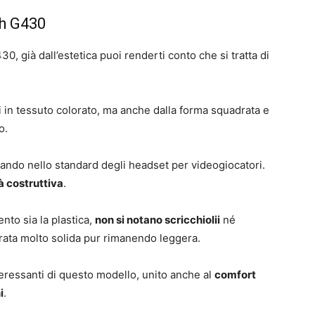
ch G430
, già dall’estetica puoi renderti conto che si tratta di
ti in tessuto colorato, ma anche dalla forma squadrata e
o.
trando nello standard degli headset per videogiocatori.
à costruttiva
.
nto sia la plastica,
non si notano scricchiolii
né
brata molto solida pur rimanendo leggera.
nteressanti di questo modello, unito anche al
comfort
i
.