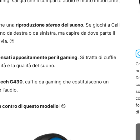
aming, sai già che il comparto audio è molto importante,
che una
riproduzione
stereo
del suono
. Se giochi a Call
no da destra o da sinistra, ma capire da dove parte il
via. 🙂
nsati appositamente per il gaming
. Si tratta di cuffie
Cr
ità e la qualità del suono.
no
Da
tech G430
, cuffie da gaming che costituiscono un
co
l’audio.
so
co
fo
e contro di questo modello
! 😉
di