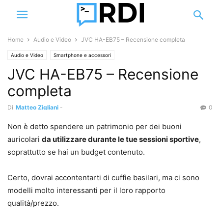
Home
Audio e Video
JVC HA-EB75 – Recensione completa
Audio e Video
Smartphone e accessori
JVC HA-EB75 – Recensione
completa
Di
Matteo Zigliani
-
0
Non è detto spendere un patrimonio per dei buoni
auricolari
da utilizzare durante le tue sessioni sportive
,
soprattutto se hai un budget contenuto.
Certo, dovrai accontentarti di cuffie basilari, ma ci sono
modelli molto interessanti per il loro rapporto
qualità/prezzo.