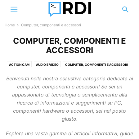
Home
Computer, componenti e accessori
COMPUTER, COMPONENTI E
ACCESSORI
ACTION CAM
AUDIO E VIDEO
COMPUTER, COMPONENTI E ACCESSORI
DEFINIZIONI
DISPOSITIVI E PERIFERICHE DI RETE
DRONI
Benvenuti nella nostra esaustiva categoria dedicata ai
GUIDE E TUTORIAL
SMART HOME
SMARTPHONE E ACCESSORI
computer, componenti e accessori! Se sei un
SOFTWARE
STORAGE
VIDEOSORVEGLIANZA
appassionato di tecnologia o semplicemente alla
ricerca di informazioni e suggerimenti su PC,
componenti hardware o accessori, sei nel posto
giusto.
Esplora una vasta gamma di articoli informativi, guide