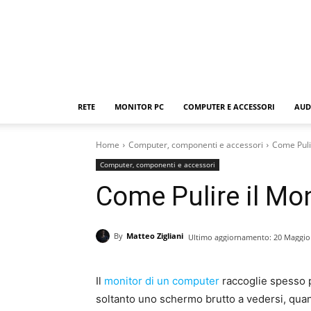
RETE
MONITOR PC
COMPUTER E ACCESSORI
AUD
Home
Computer, componenti e accessori
Come Pulir
Computer, componenti e accessori
Come Pulire il Mon
By
Matteo Zigliani
Ultimo aggiornamento:
20 Maggio
Il
monitor di un computer
raccoglie spesso po
soltanto uno schermo brutto a vedersi, quan