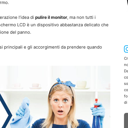
ermo.
erazione l’idea di
pulire il monitor
, ma non tutti i
schermo LCD è un dispositivo abbastanza delicato che
ione del panno.
ssi principali e gli accorgimenti da prendere quando
Cr
no
Da
co
so
co
fo
di