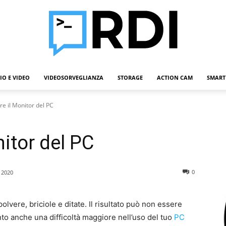
IO E VIDEO
VIDEOSORVEGLIANZA
STORAGE
ACTION CAM
SMART
Roba
e il Monitor del PC
itor del PC
Da
0
 2020
lvere, briciole e ditate. Il risultato può non essere
to anche una difficoltà maggiore nell’uso del tuo
PC
Informatici