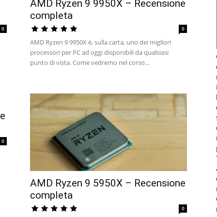
AMD Ryzen 9 9950X – Recensione
completa
0
0
AMD Ryzen 9 9950X è, sulla carta, uno dei migliori
processori per PC ad oggi disponibili da qualsiasi
punto di vista. Come vedremo nel corso...
ne
0
AMD Ryzen 9 5950X – Recensione
completa
0