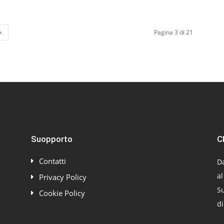
Pagina 3 di 21
Suopporto
C
Contatti
Da
al
Privacy Policy
Su
Cookie Policy
di