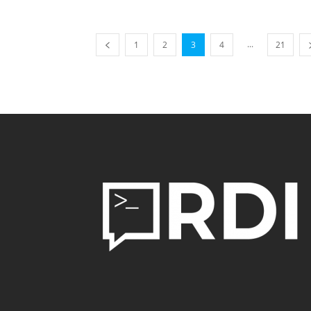
...
1
2
3
4
21