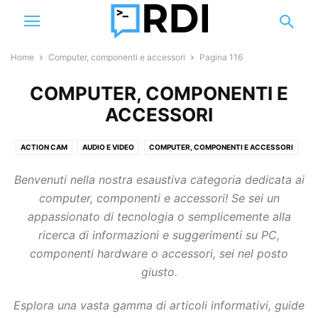
Home
Computer, componenti e accessori
Pagina 116
COMPUTER, COMPONENTI E
ACCESSORI
ACTION CAM
AUDIO E VIDEO
COMPUTER, COMPONENTI E ACCESSORI
DEFINIZIONI
DISPOSITIVI E PERIFERICHE DI RETE
DRONI
Benvenuti nella nostra esaustiva categoria dedicata ai
GUIDE E TUTORIAL
SMART HOME
SMARTPHONE E ACCESSORI
computer, componenti e accessori! Se sei un
SOFTWARE
STORAGE
VIDEOSORVEGLIANZA
appassionato di tecnologia o semplicemente alla
ricerca di informazioni e suggerimenti su PC,
componenti hardware o accessori, sei nel posto
giusto.
Esplora una vasta gamma di articoli informativi, guide