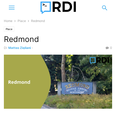
Home
Place
Redmond
Place
Redmond
Di
Matteo Zigliani
-
0