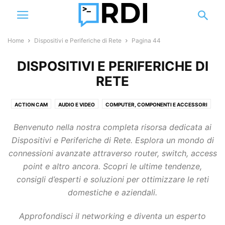
Home
Dispositivi e Periferiche di Rete
Pagina 44
DISPOSITIVI E PERIFERICHE DI
RETE
ACTION CAM
AUDIO E VIDEO
COMPUTER, COMPONENTI E ACCESSORI
DEFINIZIONI
DISPOSITIVI E PERIFERICHE DI RETE
DRONI
Benvenuto nella nostra completa risorsa dedicata ai
GUIDE E TUTORIAL
SMART HOME
SMARTPHONE E ACCESSORI
Dispositivi e Periferiche di Rete. Esplora un mondo di
SOFTWARE
STORAGE
VIDEOSORVEGLIANZA
connessioni avanzate attraverso router, switch, access
point e altro ancora. Scopri le ultime tendenze,
consigli d’esperti e soluzioni per ottimizzare le reti
domestiche e aziendali.
Approfondisci il networking e diventa un esperto